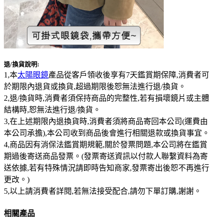
退
/
換貨說明
:
1,本
太陽眼鏡
產品從客戶領收後享有7天鑑賞期保障,消費者可
於期限內退貨或換貨,超過期限後恕無法進行退/換貨。
2,退/換貨時,消費者須保持商品的完整性,若有損壞鏡片或主體
結構時,恕無法進行退/換貨。
3,在上述期限內退換貨時,消費者須將商品寄回本公司(運費由
本公司承擔),本公司收到商品後會進行相關退款或換貨事宜。
4,商品因有消保法鑑賞期規範,關於發票問題,本公司將在鑑賞
期過後寄送商品發票。(發票寄送資訊以付款人聯繫資料為寄
送依據,若有特殊情況請即時告知商家,發票寄出後恕不再進行
更改。)
5,以上請消費者詳閱,若無法接受配合,請勿下單訂購,謝謝。
相關產品