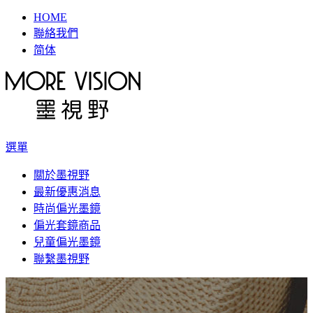
HOME
聯絡我們
简体
選單
關於墨視野
最新優惠消息
時尚偏光墨鏡
偏光套鏡商品
兒童偏光墨鏡
聯繫墨視野