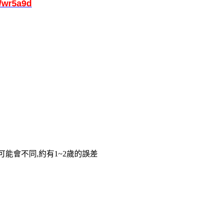
/wr5a9d
可能會不同,約有1~2歲的誤差