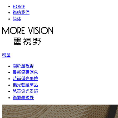
HOME
聯絡我們
简体
選單
關於墨視野
最新優惠消息
時尚偏光墨鏡
偏光套鏡商品
兒童偏光墨鏡
聯繫墨視野