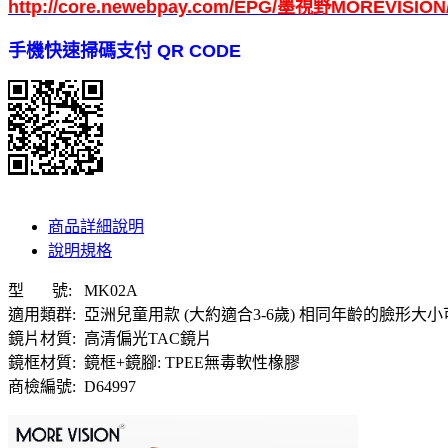
http://core.newebpay.com/EPG/墨視野MOREVISION
手機快速掃碼支付 QR CODE
商品詳細說明
說明規格
型 號: MK02A
適用類群: 亞洲兒童用款 (大約適合3-6歲) 相同年齡的臉形大小
鏡片材質: 高清偏光TAC鏡片
鏡框材質: 鏡框+鏡腳: TPEE無毒軟性橡膠
商檢編號: D64997