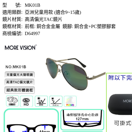
型 號: MK01B
適用類群: 亞洲兒童用款 (適合9~15歲)
鏡片材質: 高清偏光TAC鏡片
鏡框材質: 前框: 銅合金金屬 鏡腳: 銅合金+PC塑膠腳套
商檢編號: D64997