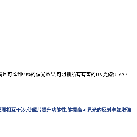
達到99%的偏光效果,可阻擋所有有害的UV光線(UVA /
原理相互干涉
,
使鏡片提升功能性
,
能提高可見光的反射率並增強