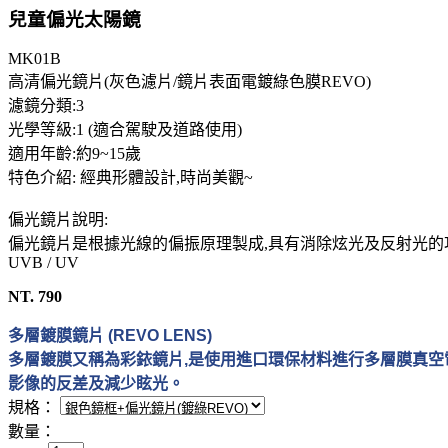
兒童偏光太陽鏡
MK01B
高清偏光鏡片(灰色濾片/鏡片表面電鍍綠色膜REVO)
濾鏡分類:3
光學等級:1 (適合駕駛及道路使用)
適用年齡:約9~15歲
特色介紹: 經典形體設計,時尚美觀~
偏光鏡片說明:
偏光鏡片是根據光線的偏振原理製成,具有消除炫光及反射光的功能
UVB / UV
NT. 790
多層鍍膜鏡片
(REVO LENS)
多層鍍膜又稱為彩銥鏡片
,
是使用進口環保材料進行多層膜真空
影像的反差及減少眩光。
規格：
數量：