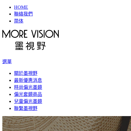
HOME
聯絡我們
简体
選單
關於墨視野
最新優惠消息
時尚偏光墨鏡
偏光套鏡商品
兒童偏光墨鏡
聯繫墨視野