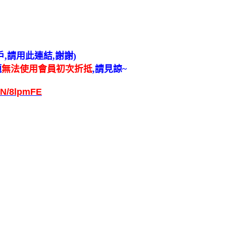
戶
,
請用此連結
,
謝謝
)
題
無法使用會員初次折抵
,
請見諒
~
ON/8lpmFE